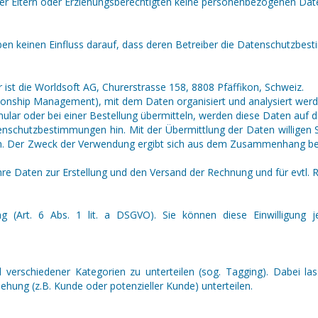
er Eltern oder Erziehungsberechtigten keine personenbezogenen Dat
ben keinen Einfluss darauf, dass deren Betreiber die Datenschutzbe
 ist die Worldsoft AG, Churerstrasse 158, 8808 Pfäffikon, Schweiz.
tionship Management), mit dem Daten organisiert und analysiert wer
ar oder bei einer Bestellung übermitteln, werden diese Daten auf d
tenschutzbestimmungen hin. Mit der Übermittlung der Daten willigen
en. Der Zweck der Verwendung ergibt sich aus dem Zusammenhang bei
Ihre Daten zur Erstellung und den Versand der Rechnung und für evtl.
ng (Art. 6 Abs. 1 lit. a DSGVO). Sie können diese Einwilligung j
rschiedener Kategorien zu unterteilen (sog. Tagging). Dabei lass
ehung (z.B. Kunde oder potenzieller Kunde) unterteilen.