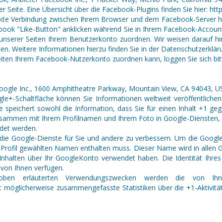
 Seite. Eine Übersicht über die Facebook-Plugins finden Sie hier: ht
ekte Verbindung zwischen Ihrem Browser und dem Facebook-Server her
book "Like-Button" anklicken während Sie in Ihrem Facebook-Account e
serer Seiten Ihrem Benutzerkonto zuordnen. Wir weisen darauf hin,
n. Weitere Informationen hierzu finden Sie in der Datenschutzerklär
iten Ihrem Facebook-Nutzerkonto zuordnen kann, loggen Sie sich bi
Google Inc., 1600 Amphitheatre Parkway, Mountain View, CA 94043, U
le+-Schaltfläche können Sie Informationen weltweit veröffentlichen
e speichert sowohl die Information, dass Sie für einen Inhalt +1 geg
usammen mit Ihrem Profilnamen und Ihrem Foto in Google-Diensten, w
ndet werden.
 die Google-Dienste für Sie und andere zu verbessern. Um die Googl
das Profil gewählten Namen enthalten muss. Dieser Name wird in alle
halten über Ihr GoogleKonto verwendet haben. Die Identität Ihres 
 von Ihnen verfügen.
ben erläuterten Verwendungszwecken werden die von Ihne
möglicherweise zusammengefasste Statistiken über die +1-Aktivitäte