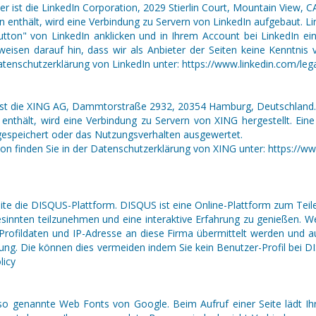
r ist die LinkedIn Corporation, 2029 Stierlin Court, Mountain View, 
n enthält, wird eine Verbindung zu Servern von LinkedIn aufgebaut. Lin
n" von LinkedIn anklicken und in Ihrem Account bei LinkedIn eing
eisen darauf hin, dass wir als Anbieter der Seiten keine Kenntni
tenschutzerklärung von LinkedIn unter: https://www.linkedin.com/legal
 ist die XING AG, Dammtorstraße 2932, 20354 Hamburg, Deutschland.
 enthält, wird eine Verbindung zu Servern von XING hergestellt. E
gespeichert oder das Nutzungsverhalten ausgewertet.
 finden Sie in der Datenschutzerklärung von XING unter: https://w
eite die DISQUS-Plattform. DISQUS ist eine Online-Plattform zum Tei
esinnten teilzunehmen und eine interaktive Erfahrung zu genießen.
 Profildaten und IP-Adresse an diese Firma übermittelt werden und 
ragung. Die können dies vermeiden indem Sie kein Benutzer-Profil bei
olicy
en so genannte Web Fonts von Google. Beim Aufruf einer Seite lädt