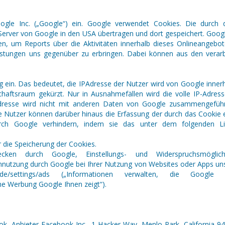
oogle Inc. („Google“) ein. Google verwendet Cookies. Die durch
Server von Google in den USA übertragen und dort gespeichert. Goog
n, um Reports über die Aktivitäten innerhalb dieses Onlineangeb
istungen uns gegenüber zu erbringen. Dabei können aus den verarb
ng ein. Das bedeutet, die IPAdresse der Nutzer wird von Google inne
aftsraum gekürzt. Nur in Ausnahmefällen wird die volle IP-Adres
dresse wird nicht mit anderen Daten von Google zusammengeführ
die Nutzer können darüber hinaus die Erfassung der durch das Cooki
h Google verhindern, indem sie das unter dem folgenden Link 
r die Speicherung der Cookies.
cken durch Google, Einstellungs- und Widerspruchsmögli
tennutzung durch Google bei Ihrer Nutzung von Websites oder Apps uns
le.de/settings/ads („Informationen verwalten, die Goo
e Werbung Google Ihnen zeigt“).
k, Anbieter Facebook Inc., 1 Hacker Way, Menlo Park, California 9