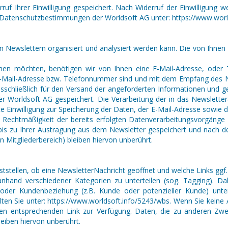
ruf Ihrer Einwilligung gespeichert. Nach Widerruf der Einwilligung
Datenschutzbestimmungen der Worldsoft AG unter: https://www.world
von Newslettern organisiert und analysiert werden kann. Die von I
en möchten, benötigen wir von Ihnen eine E-Mail-Adresse, oder
E-Mail-Adresse bzw. Telefonnummer sind und mit dem Empfang des Ne
ausschließlich für den Versand der angeforderten Informationen und g
 Worldsoft AG gespeichert. Die Verarbeitung der in das Newsletter
rteilte Einwilligung zur Speicherung der Daten, der E-Mail-Adresse sow
e Rechtmäßigkeit der bereits erfolgten Datenverarbeitungsvorgäng
is zu Ihrer Austragung aus dem Newsletter gespeichert und nach de
 Mitgliederbereich) bleiben hiervon unberührt.
tstellen, ob eine NewsletterNachricht geöffnet und welche Links ggf.
hand verschiedener Kategorien zu unterteilen (sog. Tagging). Dab
r) oder Kundenbeziehung (z.B. Kunde oder potenzieller Kunde) unte
lten Sie unter: https://www.worldsoft.info/5243/wbs. Wenn Sie kein
 einen entsprechenden Link zur Verfügung. Daten, die zu anderen Zw
eiben hiervon unberührt.