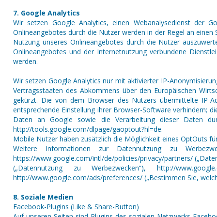
7. Google Analytics
Wir setzen Google Analytics, einen Webanalysedienst der G
Onlineangebotes durch die Nutzer werden in der Regel an einen 
Nutzung unseres Onlineangebotes durch die Nutzer auszuwerte
Onlineangebotes und der Internetnutzung verbundene Dienstle
werden.
Wir setzen Google Analytics nur mit aktivierter IP-Anonymisieru
Vertragsstaaten des Abkommens über den Europäischen Wirtsch
gekürzt. Die von dem Browser des Nutzers übermittelte IP-A
entsprechende Einstellung ihrer Browser-Software verhindern; 
Daten an Google sowie die Verarbeitung dieser Daten durc
http://tools.google.com/dlpage/gaoptout?hl=de.
Mobile Nutzer haben zusätzlich die Möglichkeit eines OptOuts fü
Weitere Informationen zur Datennutzung zu Werbezwe
https://www.google.com/intl/de/policies/privacy/partners/ („Da
(„Datennutzung zu Werbezwecken“), http://www.goog
http://www.google.com/ads/preferences/ („Bestimmen Sie, welch
8. Soziale Medien
Facebook-Plugins (Like & Share-Button)
Auf unseren Seiten sind Plugins des sozialen Netzwerks Faceboo