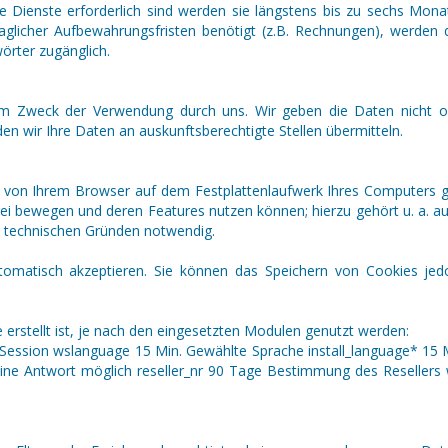
e Dienste erforderlich sind werden sie längstens bis zu sechs Mon
raglicher Aufbewahrungsfristen benötigt (z.B. Rechnungen), werden
örter zugänglich.
Zweck der Verwendung durch uns. Wir geben die Daten nicht ohne 
den wir Ihre Daten an auskunftsberechtigte Stellen übermitteln.
ie von Ihrem Browser auf dem Festplattenlaufwerk Ihres Computers 
rei bewegen und deren Features nutzen können; hierzu gehört u. a. au
s technischen Gründen notwendig.
tomatisch akzeptieren. Sie können das Speichern von Cookies jedo
rstellt ist, je nach den eingesetzten Modulen genutzt werden:
ession wslanguage 15 Min. Gewählte Sprache install_language* 15 
eine Antwort möglich reseller_nr 90 Tage Bestimmung des Reselle